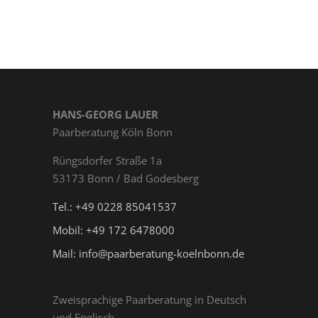
HANS-GEORG LAUER
Paarberatung Köln Bonn
Rüngs­dor­fer Straße 1a
53173 Bonn / Bad Godesberg
Tel.: +49 0228 85041537
Mobil: +49 172 6478000
Mail: info@paarberatung-koelnbonn.de
Zweisprachige Paarberatung in Deutsch
und Englisch