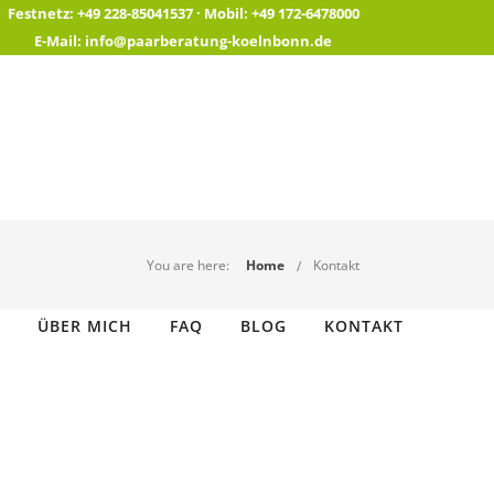
Festnetz:
+49 228-85041537 ·
Mobil:
+49 172-6478000
E-Mail:
info@paarberatung-koelnbonn.de
You are here:
Home
Kontakt
ÜBER MICH
FAQ
BLOG
KONTAKT