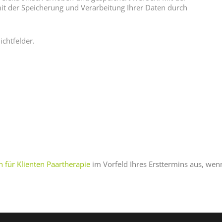
mit der Speicherung und Verarbeitung Ihrer Daten durch
ichtfelder.
 für Klienten Paartherapie
im Vorfeld Ihres Ersttermins aus, wen