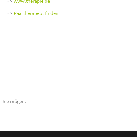
–>
www.therapie.de
–>
Paartherapeut finden
n Sie mögen.