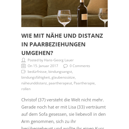
WIE MIT NÄHE UND DISTANZ
IN PAARBEZIEHUNGEN
UMGEHEN?
Posted by Hans-Georg Lauer
On 15. Januar 2017
0 Comments
bedürfnisse, bindungsangst,
bindungsfähigkeit, glaubenssätze,
näheunddistanz, paartherapeut, Paartherapie,
rollen
Christof (37) versteht die Welt nicht mehr.
Gerade noch hat er mit Lisa (33) verträumt
auf dem Sofa gesessen, sie liebevoll in den
Arm genommen, sich zu ihr
herübergebeugt und wollte ihr einen Kuss