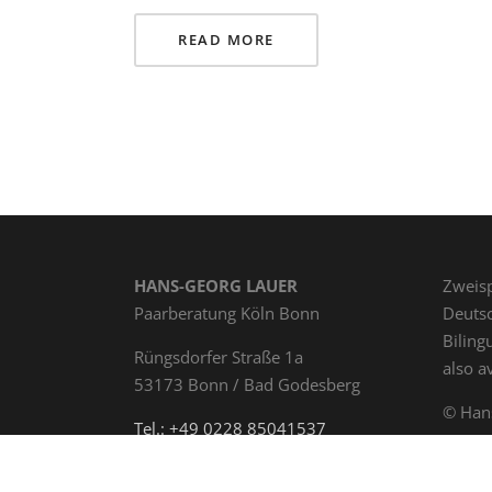
READ MORE
HANS-GEORG LAUER
Zweisp
Paarberatung Köln Bonn
Deutsc
Biling
Rüngs­dor­fer Straße 1a
also a
53173 Bonn / Bad Godesberg
© Han
Tel.: +49 0228 85041537
Paarb
Mobil: +49 172 6478000