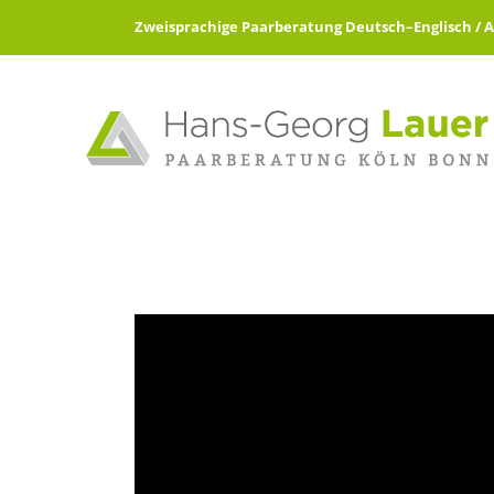
Zweisprachige Paarberatung Deutsch–Englisch / All 