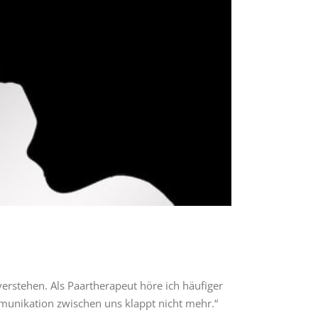
rstehen. Als Paartherapeut höre ich häufiger
munikation zwischen uns klappt nicht mehr.“