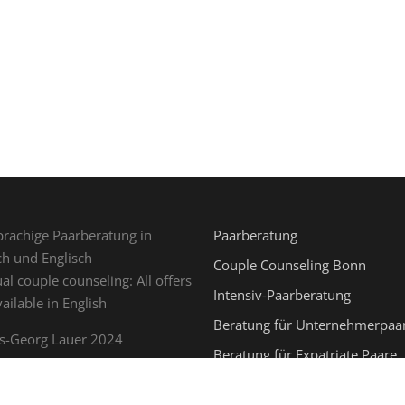
rachige Paarberatung in
Paarberatung
h und Englisch
Couple Counseling Bonn
ual couple counseling: All offers
Intensiv-Paarberatung
vailable in English
Beratung für Unternehmerpaa
s-Georg Lauer 2024
Beratung für Expatriate Paare
eratung |
Business-Coaching
Paartherapie mit zwei Therape