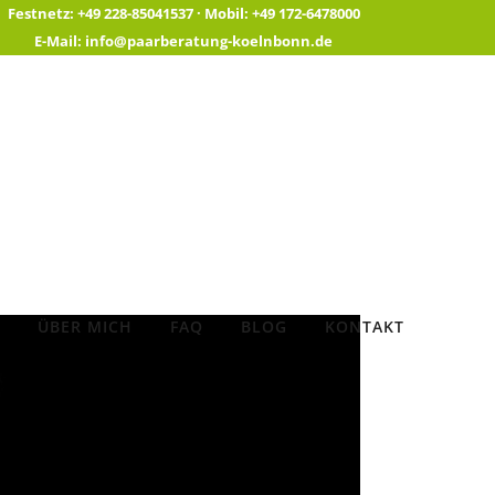
Festnetz:
+49 228-85041537 ·
Mobil:
+49 172-6478000
E-Mail:
info@paarberatung-koelnbonn.de
ÜBER MICH
FAQ
BLOG
KONTAKT