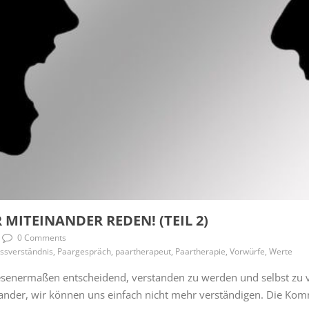
MITEINANDER REDEN! (TEIL 2)
0 Comments
ssverständnis, Paargespräch, paartherapeut, Paartherapie, Vorwürfe, Werte
esenermaßen entscheidend, verstanden zu werden und selbst zu ve
nander, wir können uns einfach nicht mehr verständigen. Die Kom