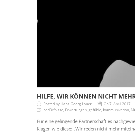
HILFE, WIR KÖNNEN NICHT MEHR 
Posted by Hans-Georg Lauer
On 7. April 2017
bedürfnisse, Erwartungen, gefühle, kommunikation, Mi
Für eine gelingende Partnerschaft es nachgewi
Klagen wie diese: „Wir reden nicht mehr mitei