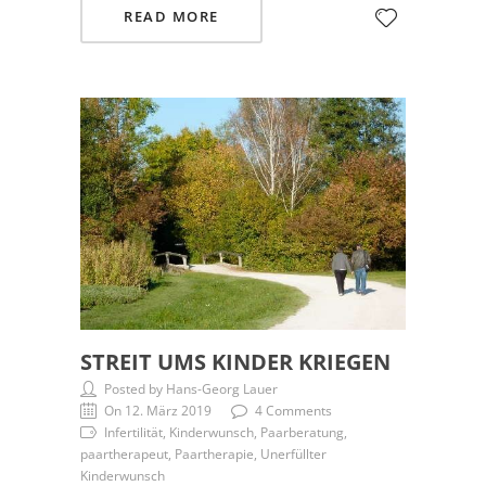
READ MORE
STREIT UMS KINDER KRIEGEN
Posted by Hans-Georg Lauer
On 12. März 2019
4 Comments
Infertilität, Kinderwunsch, Paarberatung,
paartherapeut, Paartherapie, Unerfüllter
Kinderwunsch