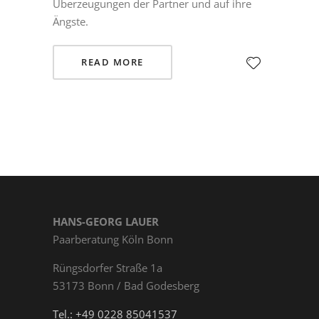
Überzeugungen der Partner und auf ihre
Ängste.
READ MORE
HANS-GEORG LAUER
Paarberatung Köln Bonn
Rüngs­dor­fer Straße 1a
53173 Bonn / Bad Godesberg
Tel.: +49 0228 85041537