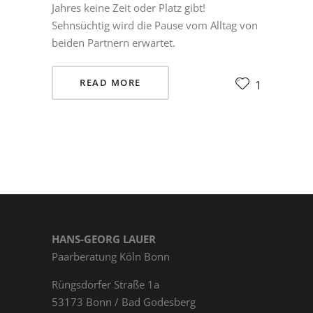
Jahres keine Zeit oder Platz gibt!
Sehnsüchtig wird die Pause vom Alltag von
beiden Partnern erwartet.
READ MORE
1
HANS-GEORG LAUER
Paarberatung Köln Bonn
Rüngs­dor­fer Straße 1a
53173 Bonn / Bad Godesberg