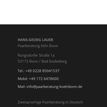
HANS-GEORG LAUER
Paarberatung Köln Bonn
Rüngs­dor­fer Straße 1a
53173 Bonn / Bad Godesberg
Tel.: +49 0228 85041537
Mobil: +49 172 6478000
Mail: info@paarberatung-koelnbonn.de
Zweisprachige Paarberatung in Deutsch