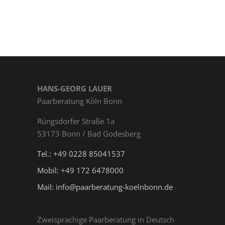
HANS-GEORG LAUER
Paarberatung Köln Bonn
Rüngs­dor­fer Straße 1a
53173 Bonn / Bad Godesberg
Tel.: +49 0228 85041537
Mobil: +49 172 6478000
Mail: info@paarberatung-koelnbonn.de
Zweisprachige Paarberatung in Deutsch