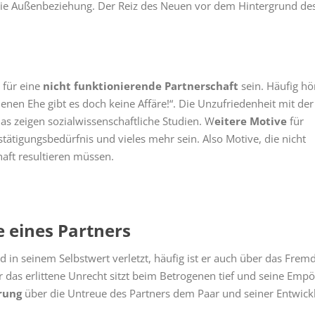
t die Außenbeziehung. Der Reiz des Neuen vor dem Hintergrund de
für eine
nicht funktionierende Partnerschaft
sein. Häufig hö
denen Ehe gibt es doch keine Affäre!“. Die Unzufriedenheit mit der
as zeigen sozialwissenschaftliche Studien. W
eitere Motive
für
tigungsbedürfnis und vieles mehr sein. Also Motive, die nicht
aft resultieren müssen.
 eines Partners
d in seinem Selbstwert verletzt, häufig ist er auch über das Fre
 das erlittene Unrecht sitzt beim Betrogenen tief und seine Emp
rung
über die Untreue des Partners dem Paar und seiner Entwick