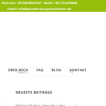
Festnetz:
+49 228-85041537 ·
Mobil:
+49 172-6478000
E-Mail:
info@paarberatung-koelnbonn.de
ÜBER MICH
FAQ
BLOG
KONTAKT
NEUESTE BEITRÄGE
Welche Mythen über die Liebe