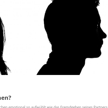
hen?
schen emotional so aufwühlt wie das Fremdgehen seines Partners