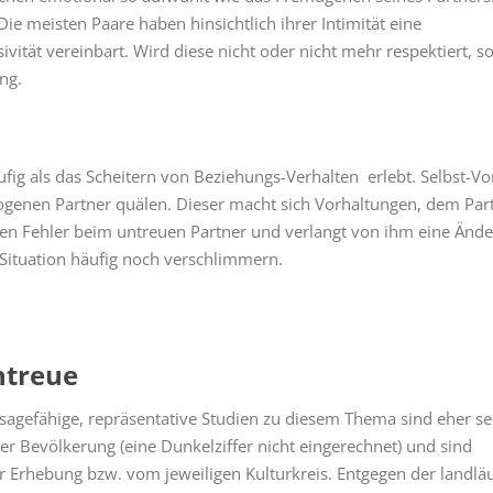
ie meisten Paare haben hinsichtlich ihrer Intimität eine
tät vereinbart. Wird diese nicht oder nicht mehr respektiert, so
ng.
ufig als das Scheitern von Beziehungs-Verhalten erlebt. Selbst-V
ogenen Partner quälen. Dieser macht sich Vorhaltungen, dem Par
 den Fehler beim untreuen Partner und verlangt von ihm eine Änd
 Situation häufig noch verschlimmern.
ntreue
sagefähige, repräsentative Studien zu diesem Thema sind eher se
 Bevölkerung (eine Dunkelziffer nicht eingerechnet) und sind
 Erhebung bzw. vom jeweiligen Kulturkreis. Entgegen der landlä