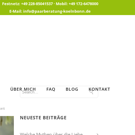
Festnetz:
+49 228-85041537 ·
Mobil:
+49 172-6478000
E-Mail:
info@paarberatung-koelnbonn.de
ÜBER MICH
FAQ
BLOG
KONTAKT
eit
NEUESTE BEITRÄGE
Welche Mythen über die Liebe