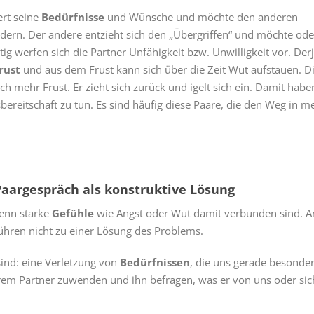
ert seine
Bedürfnisse
und Wünsche und möchte den anderen
ndern. Der andere entzieht sich den „Übergriffen“ und möchte od
g werfen sich die Partner Unfähigkeit bzw. Unwilligkeit vor. Der
rust
und aus dem Frust kann sich über die Zeit Wut aufstauen. D
 mehr Frust. Er zieht sich zurück und igelt sich ein. Damit habe
reitschaft zu tun. Es sind häufig diese Paare, die den Weg in m
aargespräch als konstruktive Lösung
enn starke
Gefühle
wie Angst oder Wut damit verbunden sind. A
ühren nicht zu einer Lösung des Problems.
 sind: eine Verletzung von
Bedürfnissen
, die uns gerade besonde
erem Partner zuwenden und ihn befragen, was er von uns oder sic