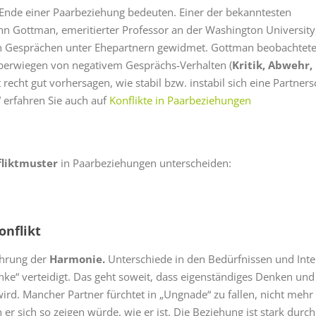
Ende einer Paarbeziehung bedeuten. Einer der bekanntesten
hn Gottman, emeritierter Professor an der Washington University
von Gesprächen unter Ehepartnern gewidmet. Gottman beobachtete
Überwiegen von negativem Gesprächs-Verhalten (
Kritik, Abwehr,
recht gut vorhersagen, wie stabil bzw. instabil sich eine Partners
 erfahren Sie auch auf
Konflikte in Paarbeziehungen
liktmuster
in Paarbeziehungen unterscheiden:
onflikt
ahrung der
Harmonie.
Unterschiede in den Bedürfnissen und Int
e“ verteidigt. Das geht soweit, dass eigenständiges Denken und
wird. Mancher Partner fürchtet in „Ungnade“ zu fallen, nicht mehr
er sich so zeigen würde, wie er ist. Die Beziehung ist stark durch