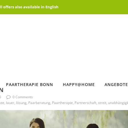
offers also available in English
PAARTHERAPIE BONN
HAPPY@HOME
ANGEBOTE
N
6
0 Comments
te, lauer, lösung, Paarberatung, Paartherapie, Partnerschaft, streit, unabhängigk