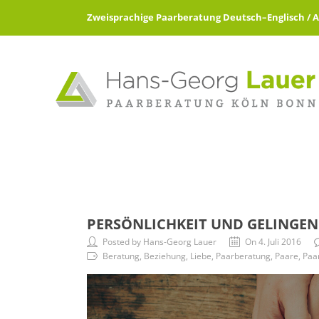
Zweisprachige Paarberatung Deutsch–Englisch / All 
PERSÖNLICHKEIT UND GELINGE
Posted by Hans-Georg Lauer
On 4. Juli 2016
Beratung, Beziehung, Liebe, Paarberatung, Paare, Paart