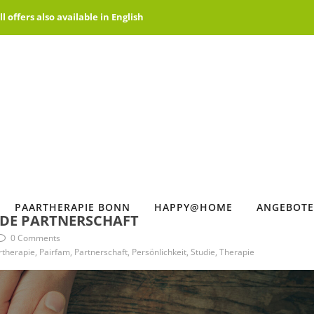
offers also available in English
PAARTHERAPIE BONN
HAPPY@HOME
ANGEBOTE
NDE PARTNERSCHAFT
0 Comments
herapie, Pairfam, Partnerschaft, Persönlichkeit, Studie, Therapie