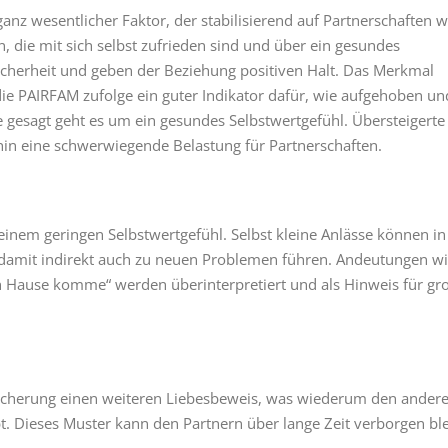
ganz wesentlicher Faktor, der stabilisierend auf Partnerschaften w
, die mit sich selbst zufrieden sind und über ein gesundes
Sicherheit und geben der Beziehung positiven Halt. Das Merkmal
udie PAIRFAM zufolge ein guter Indikator dafür, wie aufgehoben un
ie gesagt geht es um ein gesundes Selbstwertgefühl. Übersteigerte
hin eine schwerwiegende Belastung für Partnerschaften.
inem geringen Selbstwertgefühl. Selbst kleine Anlässe können in
damit indirekt auch zu neuen Problemen führen. Andeutungen wi
 Hause komme“ werden überinterpretiert und als Hinweis für gr
sicherung einen weiteren Liebesbeweis, was wiederum den ander
bt. Dieses Muster kann den Partnern über lange Zeit verborgen bl