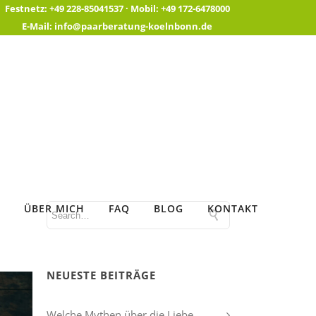
Festnetz:
+49 228-85041537 ·
Mobil:
+49 172-6478000
E-Mail:
info@paarberatung-koelnbonn.de
ÜBER MICH
FAQ
BLOG
KONTAKT
NEUESTE BEITRÄGE
Welche Mythen über die Liebe