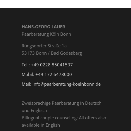
HANS-GEORG LAUER
Paarberatung Köln Bonn
Rüngs­dor­fer Straße 1a
53173 Bonn / Bad Godesberg
Tel.: +49 0228 85041537
Mobil: +49 172 6478000
Mail: info@paarberatung-koelnbonn.de
Zweisprachige Paarberatung in Deutsch
und Englisch
Bilingual couple counseling: All offers also
available in English