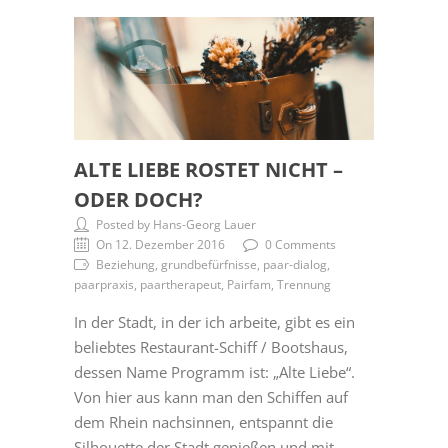
ALTE LIEBE ROSTET NICHT –
ODER DOCH?
Posted by Hans-Georg Lauer
On 12. Dezember 2016
0 Comments
Beziehung, grundbefürfnisse, paar-dialog,
paarpraxis, paartherapeut, Pairfam, Trennung
In der Stadt, in der ich arbeite, gibt es ein
beliebtes Restaurant-Schiff / Bootshaus,
dessen Name Programm ist: „Alte Liebe“.
Von hier aus kann man den Schiffen auf
dem Rhein nachsinnen, entspannt die
Silhouette der Stadt genießen und mit