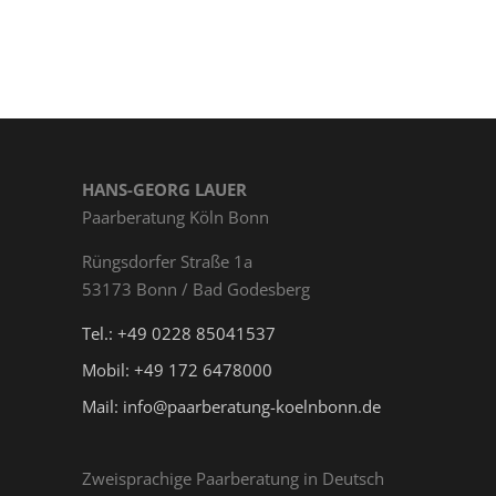
HANS-GEORG LAUER
Paarberatung Köln Bonn
Rüngs­dor­fer Straße 1a
53173 Bonn / Bad Godesberg
Tel.: +49 0228 85041537
Mobil: +49 172 6478000
Mail: info@paarberatung-koelnbonn.de
Zweisprachige Paarberatung in Deutsch