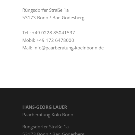
Rüngs­dor­fer Straße 1a
53173 Bonn / Bad Godesberg
Tel.: +49 0228 85041537
Mobil: +49 172 6478000
Mail: info@paarberatung-koelnbonn.de
HANS-GEORG LAUER
Paarberatung Köln Bonn
Rüngs­dor­fer Straße 1a
53173 Bonn / Bad Godesberg