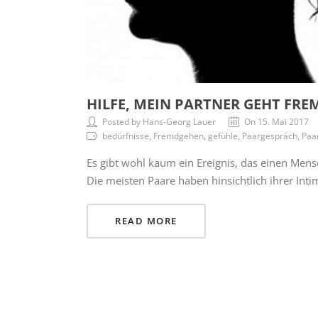
HILFE, MEIN PARTNER GEHT FRE
Posted by Hans-Georg Lauer
On 15. Mai 2017
bedürfnisse, Fremdgehen, gefühle, Paargespräch, Paar
Es gibt wohl kaum ein Ereignis, das einen Men
Die meisten Paare haben hinsichtlich ihrer Int
READ MORE