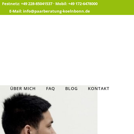
Festnetz:
+49 228-85041537 ·
Mobil:
+49 172-6478000
E-Mail:
info@paarberatung-koelnbonn.de
ÜBER MICH
FAQ
BLOG
KONTAKT