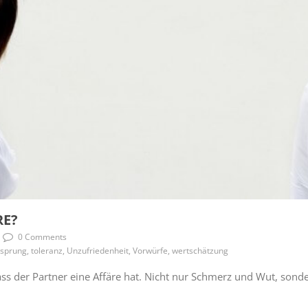
RE?
0 Comments
tensprung, toleranz, Unzufriedenheit, Vorwürfe, wertschätzung
dass der Partner eine Affäre hat. Nicht nur Schmerz und Wut, sond