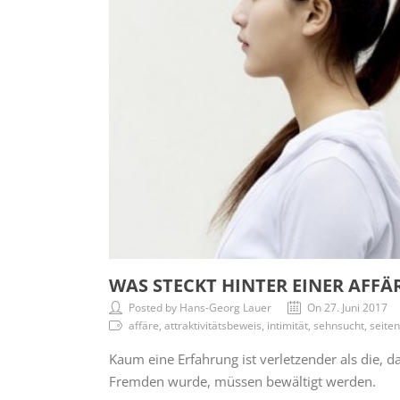
WAS STECKT HINTER EINER AFFÄ
Posted by Hans-Georg Lauer
On 27. Juni 2017
affäre, attraktivitätsbeweis, intimität, sehnsucht, sei
Kaum eine Erfahrung ist verletzender als die, 
Fremden wurde, müssen bewältigt werden.