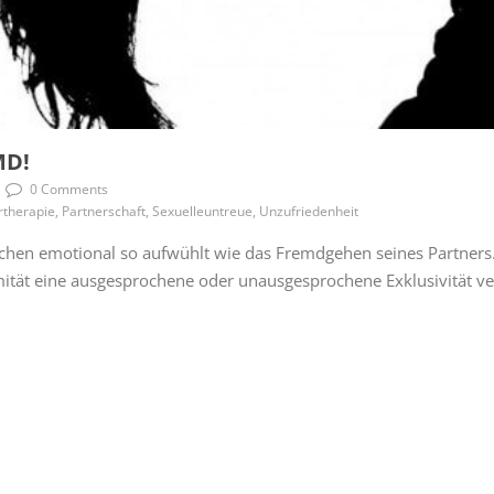
MD!
0 Comments
therapie, Partnerschaft, Sexuelleuntreue, Unzufriedenheit
schen emotional so aufwühlt wie das Fremdgehen seines Partners.
imität eine ausgesprochene oder unausgesprochene Exklusivität ve