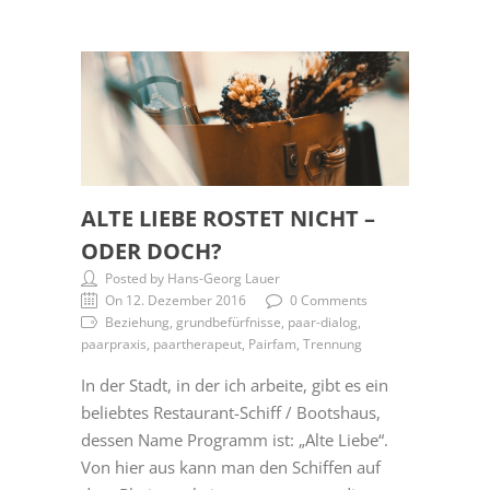
ALTE LIEBE ROSTET NICHT –
ODER DOCH?
Posted by Hans-Georg Lauer
On 12. Dezember 2016
0 Comments
Beziehung, grundbefürfnisse, paar-dialog,
paarpraxis, paartherapeut, Pairfam, Trennung
In der Stadt, in der ich arbeite, gibt es ein
beliebtes Restaurant-Schiff / Bootshaus,
dessen Name Programm ist: „Alte Liebe“.
Von hier aus kann man den Schiffen auf