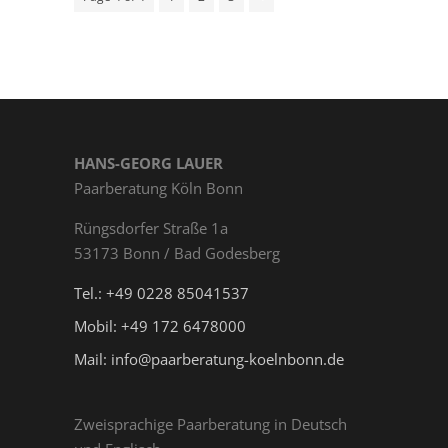
HANS-GEORG LAUER
Paarberatung Köln Bonn
Rüngs­dor­fer Straße 1a
53173 Bonn / Bad Godesberg
Tel.: +49 0228 85041537
Mobil: +49 172 6478000
Mail: info@paarberatung-koelnbonn.de
Zweisprachige Paarberatung in Deutsch